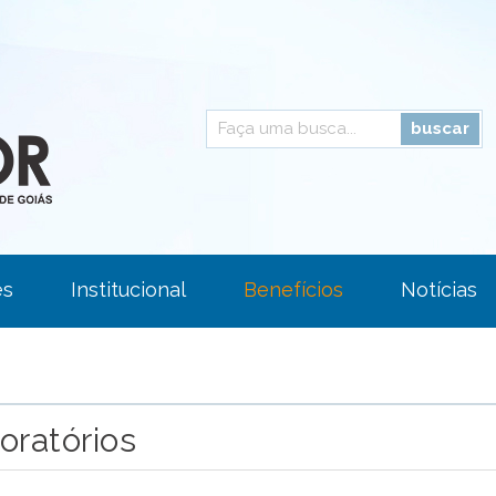
es
Institucional
Benefícios
Notícias
Área Restrita
Fale Conosco
oratórios