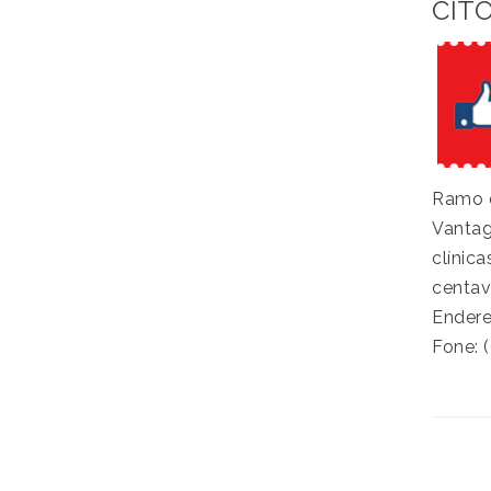
CITO
Ramo d
Vantag
clínic
centav
Endere
Fone: 