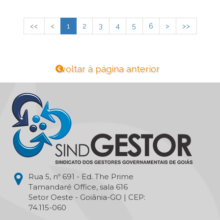
<<
<
1
2
3
4
5
6
>
>>
voltar à página anterior
Rua 5, nº 691 - Ed. The Prime
Tamandaré Office, sala 616
Setor Oeste - Goiânia-GO | CEP:
74.115-060