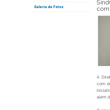
Sind
Galeria de Fotos
com
A Dire
com de
inicia
além d