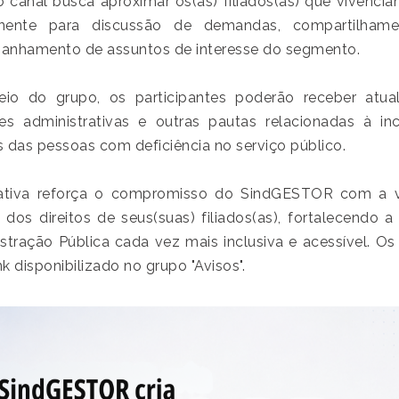
 canal busca aproximar os(as) filiados(as) que vivenci
nente para discussão de demandas, compartilhame
nhamento de assuntos de interesse do segmento.
io do grupo, os participantes poderão receber atual
es administrativas e outras pautas relacionadas à inc
os das pessoas com deficiência no serviço público.
iativa reforça o compromisso do SindGESTOR com a v
 dos direitos de seus(suas) filiados(as), fortalecendo
stração Pública cada vez mais inclusiva e acessível. Os
nk disponibilizado no grupo "Avisos".