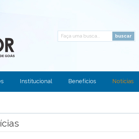
es
Institucional
Benefícios
Notícias
Área Restrita
Fale Conosco
ícias