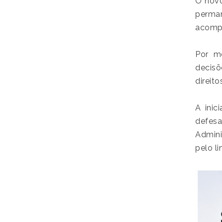
O novo
perma
acompa
Por me
decisõ
direit
A inic
defesa
Admini
pelo li