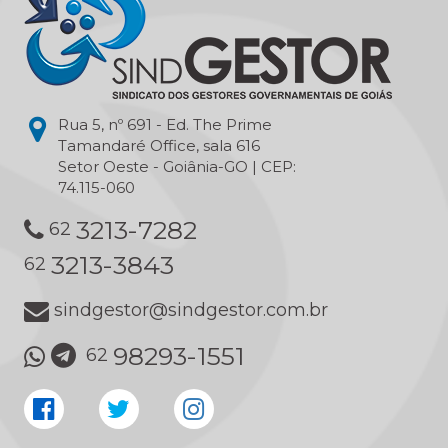
Rua 5, nº 691 - Ed. The Prime
Tamandaré Office, sala 616
Setor Oeste - Goiânia-GO | CEP:
74.115-060
3213-7282
62
3213-3843
62
sindgestor@sindgestor.com.br
98293-1551
62