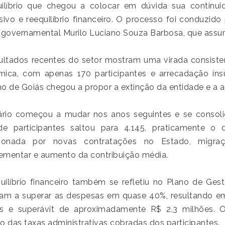
ilíbrio que chegou a colocar em dúvida sua continu
sivo e reequilíbrio financeiro. O processo foi conduzido
 governamental Murilo Luciano Souza Barbosa, que assum
ultados recentes do setor mostram uma virada consisten
ica, com apenas 170 participantes e arrecadação insu
o de Goiás chegou a propor a extinção da entidade e a 
rio começou a mudar nos anos seguintes e se consol
e participantes saltou para 4.145, praticamente o 
sionada por novas contratações no Estado, migra
mentar e aumento da contribuição média.
uilíbrio financeiro também se refletiu no Plano de Gest
am a superar as despesas em quase 40%, resultando 
s e superávit de aproximadamente R$ 2,3 milhões. O
o das taxas administrativas cobradas dos participantes.