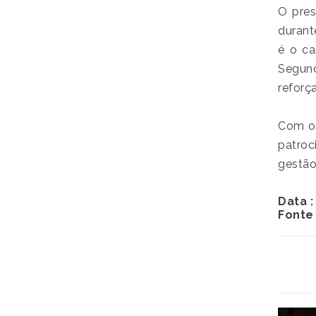
O pres
durant
é o ca
Segund
reforç
Com os
patro
gestão
Data :
Fonte 