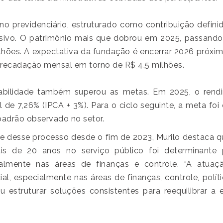
no previdenciário, estruturado como contribuição definid
sivo. O patrimônio mais que dobrou em 2025, passando
lhões. A expectativa da fundação é encerrar 2026 próxi
recadação mensal em torno de R$ 4,5 milhões.
abilidade também superou as metas. Em 2025, o rend
al de 7,26% (IPCA + 3%). Para o ciclo seguinte, a meta fo
padrão observado no setor.
te desse processo desde o fim de 2023, Murilo destaca 
s de 20 anos no serviço público foi determinante p
ialmente nas áreas de finanças e controle. “A atua
ial, especialmente nas áreas de finanças, controle, polít
iu estruturar soluções consistentes para reequilibrar a 