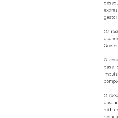
desequ
expres
gestor
Os res
econôm
Govern
O cená
base d
impul
comple
O reeq
passar
milhõe
reduçã