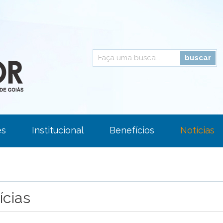
es
Institucional
Benefícios
Notícias
Área Restrita
Fale Conosco
ícias