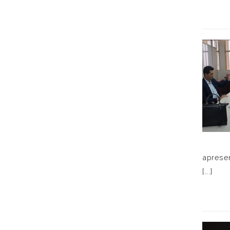
aprese
[...]