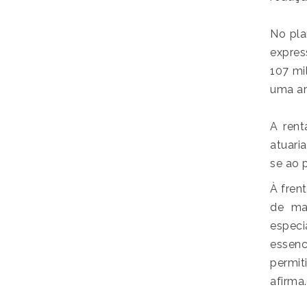
No pla
expres
107 mi
uma ar
A rent
atuari
se ao 
À fren
de mai
espec
essenc
permit
afirma.