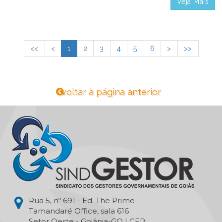
Veja Mais
<<
<
1
2
3
4
5
6
>
>>
voltar à página anterior
Rua 5, nº 691 - Ed. The Prime
Tamandaré Office, sala 616
Setor Oeste - Goiânia-GO | CEP: